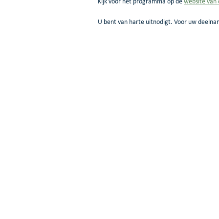
Kijk voor het programma op de 
website van 
U bent van harte uitnodigt. Voor uw deelna