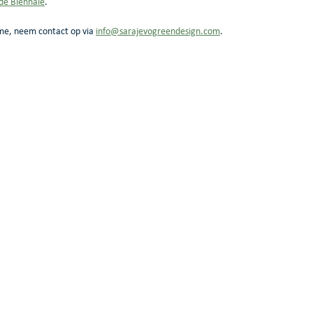
de Biennale
.
me, neem contact op via 
info@sarajevogreendesign.com
.