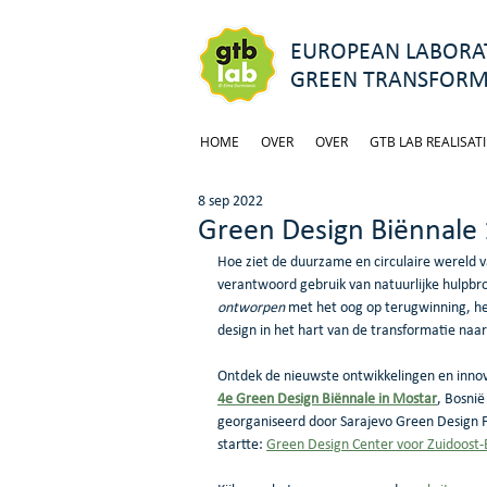
EUROPEAN LABORAT
GREEN TRANSFORM
HOME
OVER
OVER
GTB LAB REALISATI
8 sep 2022
Green Design Biënnale
Hoe ziet de duurzame en circulaire wereld 
verantwoord gebruik van natuurlijke hulpb
ontworpen
 met het oog op terugwinning, he
design in het hart van de transformatie naa
Ontdek de nieuwste ontwikkelingen en innov
4e Green Design Biënnale in Mostar
, Bosni
georganiseerd door Sarajevo Green Design F
startte: 
Green Design Center voor Zuidoost