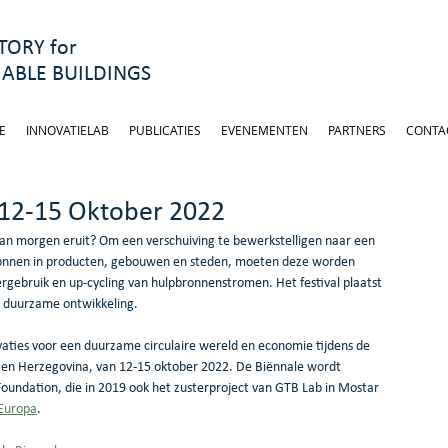
ORY for
ABLE BUILDINGS
E
INNOVATIELAB
PUBLICATIES
EVENEMENTEN
PARTNERS
CONTA
 12-15 Oktober 2022
van morgen eruit? Om een verschuiving te bewerkstelligen naar een 
ronnen in producten, gebouwen en steden, moeten deze worden 
rgebruik en up-cycling van hulpbronnenstromen. Het festival plaatst 
r duurzame ontwikkeling. 
aties voor een duurzame circulaire wereld en economie tijdens de 
ë en Herzegovina, van 12-15 oktober 2022. De Biënnale wordt 
oundation, die in 2019 ook het zusterproject van GTB Lab in Mostar 
-Europa
.