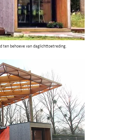
d ten behoeve van daglichttoetreding.