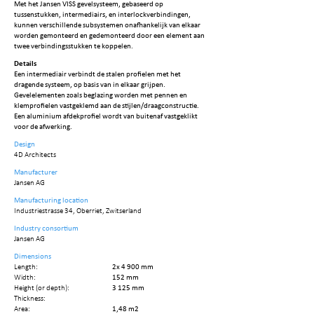
Met het Jansen VISS gevelsysteem, gebaseerd op
tussenstukken, intermediairs, en interlockverbindingen,
kunnen verschillende subsystemen onafhankelijk van elkaar
worden gemonteerd en gedemonteerd door een element aan
twee verbindingsstukken te koppelen.
Details
Een intermediair verbindt de stalen profielen met het
dragende systeem, op basis van in elkaar grijpen.
Gevelelementen zoals beglazing worden met pennen en
klemprofielen vastgeklemd aan de stijlen/draagconstructie.
Een aluminium afdekprofiel wordt van buitenaf vastgeklikt
voor de afwerking.
Design
4D Architects
Manufacturer
Jansen AG
Manufacturing location
Industriestrasse 34, Oberriet, Zwitserland
Industry consortium
Jansen AG
Dimensions
Length:
2x 4 900 mm
Width:
152 mm
Height (or depth):
3 125 mm
Thickness:
Area:
1,48 m2