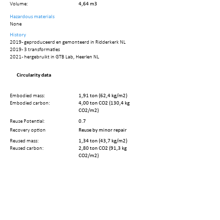
Volume:
4,64 m3
Hazardous materials
None
History
2019 - geproduceerd en gemonteerd in Ridderkerk NL
2019 - 3 transformaties
2021 - hergebruikt in GTB Lab, Heerlen NL
Circularity data
Embodied mass:
1,91 ton (62,4 kg/m2)
Embodied carbon:
4,00 ton CO2 (130,4 kg
CO2/m2)
Reuse Potential:
0.7
Recovery option
Reuse by minor repair
Reused mass:
1,34 ton (43,7 kg/m2)
Reused carbon:
2,80 ton CO2 (91,3 kg
CO2/m2)
No. of elements:
62
No. of disassembly steps:
Remaining Technical Life Cycle:
93 year