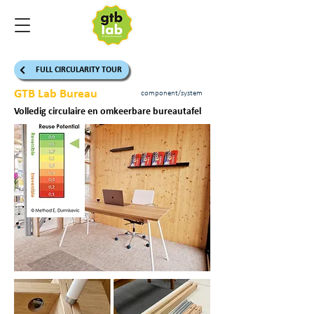
FULL CIRCULARITY TOUR
GTB Lab Bureau
component/system
Volledig circulaire en omkeerbare bureautafel