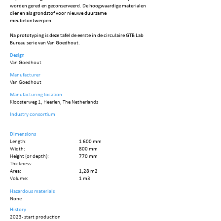
worden gered en geconserveerd. De hoogwaardige materialen
dienen als grondstof voor nieuwe duurzame
meubelontwerpen.
Na prototyping is deze tafel de eerste in de circulaire GTB Lab
Bureau serie van Van Goedhout.
Design
Van Goedhout
Manufacturer
Van Goedhout
Manufacturing location
Kloosterweg 1, Heerlen, The Netherlands
Industry consortium
Dimensions
Length:
1 600 mm
Width:
800 mm
Height (or depth):
770 mm
Thickness:
Area:
1,28 m2
Volume:
1 m3
Hazardous materials
None
History
2023 - start production