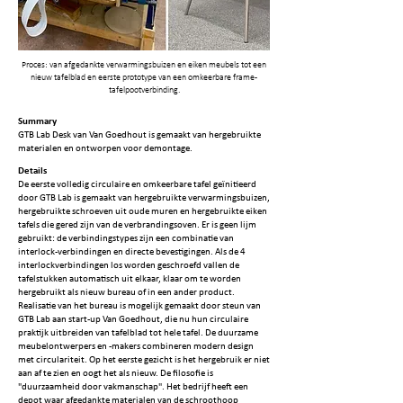
Proces: van afgedankte verwarmingsbuizen en eiken meubels tot een
nieuw tafelblad en eerste prototype van een omkeerbare frame-
tafelpootverbinding.
Summary
GTB Lab Desk van Van Goedhout is gemaakt van hergebruikte
materialen en ontworpen voor demontage.
Details
De eerste volledig circulaire en omkeerbare tafel geïnitieerd
door GTB Lab is gemaakt van hergebruikte verwarmingsbuizen,
hergebruikte schroeven uit oude muren en hergebruikte eiken
tafels die gered zijn van de verbrandingsoven. Er is geen lijm
gebruikt: de verbindingstypes zijn een combinatie van
interlock-verbindingen en directe bevestigingen. Als de 4
interlockverbindingen los worden geschroefd vallen de
tafelstukken automatisch uit elkaar, klaar om te worden
hergebruikt als nieuw bureau of in een ander product.
Realisatie van het bureau is mogelijk gemaakt door steun van
GTB Lab aan start-up Van Goedhout, die nu hun circulaire
praktijk uitbreiden van tafelblad tot hele tafel. De duurzame
meubelontwerpers en -makers combineren modern design
met circulariteit. Op het eerste gezicht is het hergebruik er niet
aan af te zien en oogt het als nieuw. De filosofie is
"duurzaamheid door vakmanschap". Het bedrijf heeft een
depot waar afgedankte materialen van de schroothoop