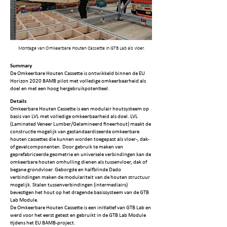
Montage van Omkeerbare Houten Cassette in GTB Lab als vloer.
Summary
De Omkeerbare Houten Cassette is ontwikkeld binnen de EU
Horizon 2020 BAMB pilot met volledige omkeerbaarheid als
doel en met een hoog hergebruikpotentieel.
Details
Omkeerbare Houten Cassette is een modulair houtsysteem op
basis van LVL met volledige omkeerbaarheid als doel. LVL
(Laminated Veneer Lumber/Gelamineerd fineerhout) maakt de
constructie mogelijk van gestandaardiseerde omkeerbare
houten cassettes die kunnen worden toegepast als vloer-, dak-
of gevelcomponenten. Door gebruik te maken van
geprefabriceerde geometrie en universele verbindingen kan de
omkeerbare houten omhulling dienen als tussenvloer, dak of
begane grondvloer. Geborgde en halfblinde Dado
verbindingen maken de modulariteit van de houten structuur
mogelijk. Stalen tussenverbindingen (intermediairs)
bevestigen het hout op het dragende basissysteem van de GTB
Lab Module.
De Omkeerbare Houten Cassette is een initiatief van GTB Lab en
werd voor het eerst getest en gebruikt in de GTB Lab Module
tijdens het EU BAMB-project.