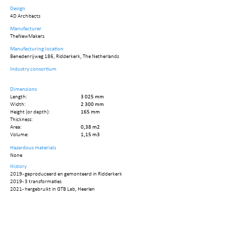
Design
4D Architects
Manufacturer
TheNewMakers
Manufacturing location
Benedenrijweg 186, Ridderkerk, The Netherlands
Industry consortium
Dimensions
Length:
3 025 mm
Width:
2 300 mm
Height (or depth):
165 mm
Thickness:
Area:
0,38 m2
Volume:
1,15 m3
Hazardous materials
None
History
2019 - geproduceerd en gemonteerd in Ridderkerk
2019 - 3 transformaties
2021 - hergebruikt in GTB Lab, Heerlen
Circularity data