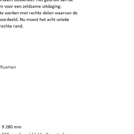
urzaam bosbeheer. Het gebruik van de
um voor een zeldzame uitdaging.
 te werken met rechte delen waarvan de
oordeeld. Nu moest het acht unieke
rechte rand.
, Rusman
9 280 mm