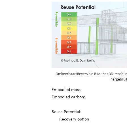
Omkeerbaar/Reversible BIM: het 3D-model me
hergebruik
Embodied mass:
Embodied carbon:
Reuse Potential:
Recovery option