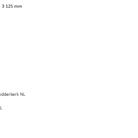
3 125 mm
idderkerk NL
NL