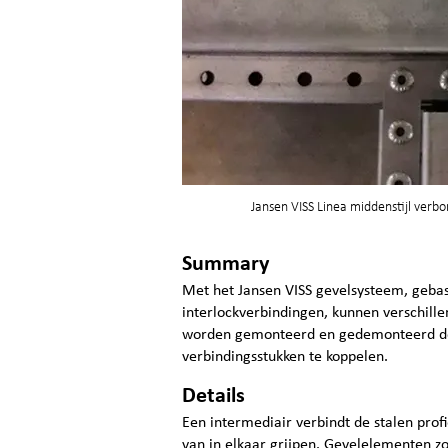
Jansen VISS Linea middenstijl verbo
Summary
Met het Jansen VISS gevelsysteem, gebas
interlockverbindingen, kunnen verschill
worden gemonteerd en gedemonteerd d
verbindingsstukken te koppelen.
Details
Een intermediair verbindt de stalen prof
van in elkaar grijpen. Gevelelementen 