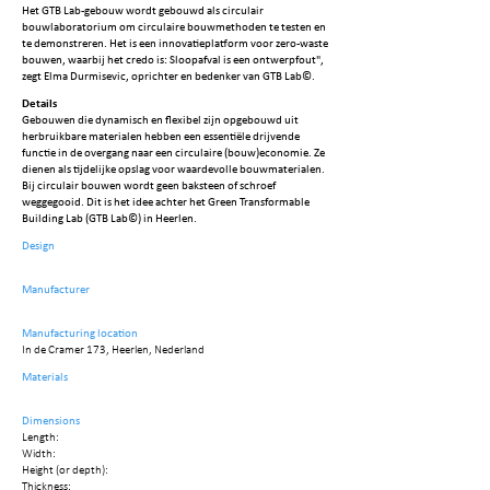
Het GTB Lab-gebouw wordt gebouwd als circulair
bouwlaboratorium om circulaire bouwmethoden te testen en
te demonstreren. Het is een innovatieplatform voor zero-waste
bouwen, waarbij het credo is: Sloopafval is een ontwerpfout",
zegt Elma Durmisevic, oprichter en bedenker van GTB Lab©.
Details
Gebouwen die dynamisch en flexibel zijn opgebouwd uit
herbruikbare materialen hebben een essentiële drijvende
functie in de overgang naar een circulaire (bouw)economie. Ze
dienen als tijdelijke opslag voor waardevolle bouwmaterialen.
Bij circulair bouwen wordt geen baksteen of schroef
weggegooid. Dit is het idee achter het Green Transformable
Building Lab (GTB Lab©) in Heerlen.
Design
Manufacturer
Manufacturing location
In de Cramer 173, Heerlen, Nederland
Materials
Dimensions
Length:
Width:
Height (or depth):
Thickness: