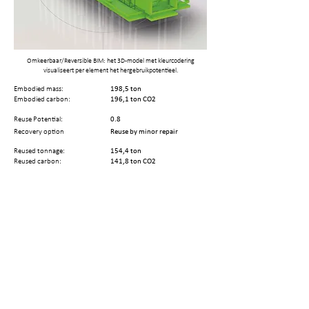
Omkeerbaar/Reversible BIM: het 3D-model met kleurcodering
visualiseert per element het hergebruikpotentieel.
Embodied mass:
198,5 ton
Embodied carbon:
196,1 ton CO2
Reuse Potential:
0.8
Recovery option
Reuse by minor repair
Reused tonnage:
154,4 ton
Reused carbon:
141,8 ton CO2
No. of elements:
1408
No. of disassembly steps:
10
Remaining Technical Life Cycle:
NaN year
Share this page