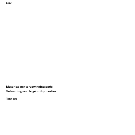
CO2
Materiaal per terugwinningsoptie
Verhouding van Hergebruikpotentieel.
Tonnage