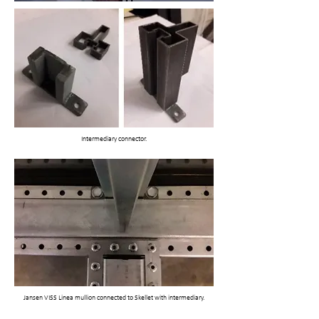
Intermediary connector.
Jansen VISS Linea mullion connected to Skellet with intermediary.