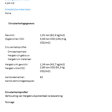
4,64 m3
Schadelijke materialen
None
Circulariteitsgegevens
Gewicht:
1,91 ton (62,4 kg/m2)
Opgenomen CO2:
4,00 ton CO2 (130,4 kg
CO2/m2)
Circulariteitsprofiel:
Omkeerbaarheid:
Hergebruik gebouw:
Hergebruik materiaal:
Hergebruikt gewicht:
1,34 ton (43,7 kg/m2)
2,80 ton CO2 (91,3 kg
Hergebruikte CO2:
CO2/m2)
Aantal elementen:
62
Aantal demontagestappen:
Circulariteitsprofiel
Verhouding van Hergebruikpotentieel na bewerking.
Tonnage