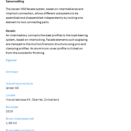
Samenvatting
The Jansen VISS facade system, based on intermediaries and
interlock connection, allows different subsystems to be
assembled and disassembled independently by locking one
element to two connecting parts.
Details
An intermediary connects the steel profiles to the load-bearing
system, based on interlocking. Facade elements such as glazing
are clamped to the mullion/transom structure using pins and
clamping profiles. An aluminium cover profile is clicked on
from the outside for finishing.
Eigenaar
Architect
Industrieconsortium
Jansen AG
Locatie
Industriestrasse 34, Oberriet, Zwitserland
Bouwjaar
2019
Bruto vloeroppervlak
1,48 m2
Bruto gebouwinhoud