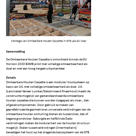
Montage van Omkeerbare Houten Cassette in GTB Lab als vloer.
Samenvatting
De Omkeerbare Houten Cassette is ontwikkeld binnen de EU
Horizon 2020 BAMB pilot met volledige omkeerbaarheid als
doel en met een hoog hergebruikpotentieel.
Details
Omkeerbare Houten Cassette is een modulair houtsysteem op
basis van LVL met volledige omkeerbaarheid als doel. LVL
(Laminated Veneer Lumber/Gelamineerd fineerhout) maakt de
constructie mogelijk van gestandaardiseerde omkeerbare
houten cassettes die kunnen worden toegepast als vloer-, dak-
of gevelcomponenten. Door gebruik te maken van
geprefabriceerde geometrie en universele verbindingen kan de
omkeerbare houten omhulling dienen als tussenvloer, dak of
begane grondvloer. Geborgde en halfblinde Dado
verbindingen maken de modulariteit van de houten structuur
mogelijk. Stalen tussenverbindingen (intermediairs)
bevestigen het hout op het dragende basissysteem van de GTB