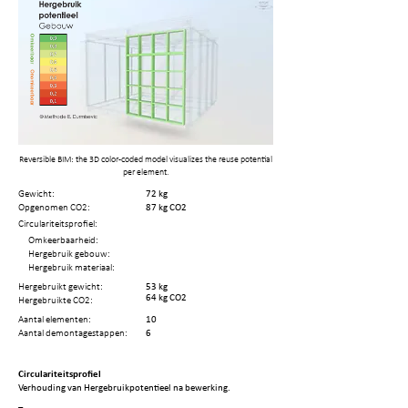
Reversible BIM: the 3D color-coded model visualizes the reuse potential
per element.
Gewicht:
72 kg
Opgenomen CO2:
87 kg CO2
Circulariteitsprofiel:
Omkeerbaarheid:
Hergebruik gebouw:
Hergebruik materiaal:
Hergebruikt gewicht:
53 kg
64 kg CO2
Hergebruikte CO2:
Aantal elementen:
10
Aantal demontagestappen:
6
Circulariteitsprofiel
Verhouding van Hergebruikpotentieel na bewerking.