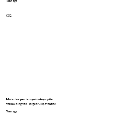
Tonnage
CO2
Materiaal per terugwinningsoptie
Verhouding van Hergebruikpotentieel.
Tonnage