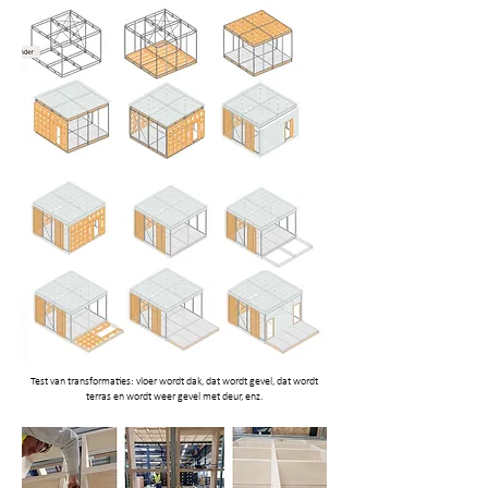
Test van transformaties: vloer wordt dak, dat wordt gevel, dat wordt
terras en wordt weer gevel met deur, enz.