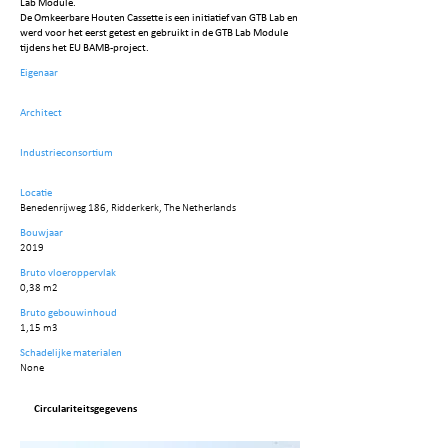
Lab Module.
De Omkeerbare Houten Cassette is een initiatief van GTB Lab en
werd voor het eerst getest en gebruikt in de GTB Lab Module
tijdens het EU BAMB-project.
Eigenaar
Architect
Industrieconsortium
Locatie
Benedenrijweg 186, Ridderkerk, The Netherlands
Bouwjaar
2019
Bruto vloeroppervlak
0,38 m2
Bruto gebouwinhoud
1,15 m3
Schadelijke materialen
None
Circulariteitsgegevens