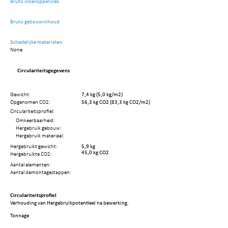
Bruto vloeroppervlak
Bruto gebouwinhoud
Schadelijke materialen
None
Circulariteitsgegevens
Gewicht:
7,4 kg (5,0 kg/m2)
Opgenomen CO2:
56,3 kg CO2 (83,3 kg CO2/m2)
Circulariteitsprofiel:
Omkeerbaarheid:
Hergebruik gebouw:
Hergebruik materiaal:
Hergebruikt gewicht:
5,9 kg
45,0 kg CO2
Hergebruikte CO2:
Aantal elementen:
Aantal demontagestappen:
Circulariteitsprofiel
Verhouding van Hergebruikpotentieel na bewerking.
Tonnage