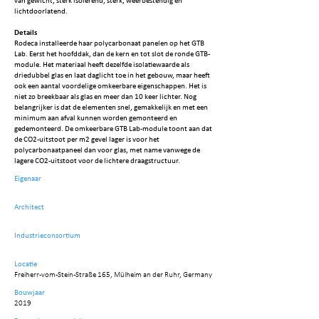
van gewicht, sterk isolerend, sterk, weerbestendig en
lichtdoorlatend.
Details
Rodeca installeerde haar polycarbonaat panelen op het GTB
Lab. Eerst het hoofddak, dan de kern en tot slot de ronde GTB-
module. Het materiaal heeft dezelfde isolatiewaarde als
driedubbel glas en laat daglicht toe in het gebouw, maar heeft
ook een aantal voordelige omkeerbare eigenschappen. Het is
niet zo breekbaar als glas en meer dan 10 keer lichter. Nog
belangrijker is dat de elementen snel, gemakkelijk en met een
minimum aan afval kunnen worden gemonteerd en
gedemonteerd. De omkeerbare GTB Lab-module toont aan dat
de CO2-uitstoot per m2 gevel lager is voor het
polycarbonaatpaneel dan voor glas, met name vanwege de
lagere CO2-uitstoot voor de lichtere draagstructuur.
Eigenaar
Architect
Industrieconsortium
Locatie
Freiherr-vom-Stein-Straße 165, Mülheim an der Ruhr, Germany
Bouwjaar
2019