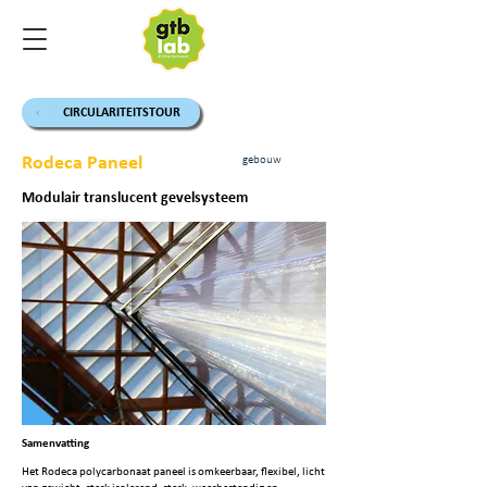
CIRCULARITEITSTOUR
Rodeca Paneel
gebouw
Modulair translucent gevelsysteem
Samenvatting
Het Rodeca polycarbonaat paneel is omkeerbaar, flexibel, licht