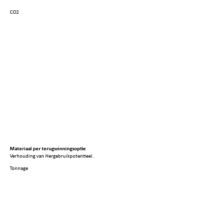
CO2
Materiaal per terugwinningsoptie
Verhouding van Hergebruikpotentieel.
Tonnage