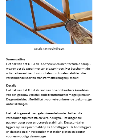
Details van verbindingen.
Samenvatting
Het dak van het GTB Lab is de fysieke en architecturale paraplu
waaronder de experimenten plaatsvinden. Het beschermt de
activiteiten en biedt horizontale structurele stabiliteit die
verschillende soorten transformaties mogelijk maakt.
Details
Het dak van het GTB Lab laat zien hoe omkeerbare kerndelen
van een gebouw verschillende transformaties mogelijk maken.
De grootte biedt flexibiliteit voor vele onbekende toekomstige
ontwikkelingen.
Het dak is gemaakt van gelamineerde houten balken die
verbonden zijn met stalen verbindingen. Het diagonale
patroon zorgt voor structurele stabiliteit. De secundaire
liggers zijn vastgeschroefd op de hoofdliggers. De hoofdliggers
en dakranden zijn verbonden met stalen platen en bouten
voor eenvoudige demontage.