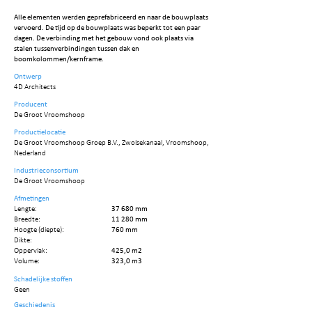
Alle elementen werden geprefabriceerd en naar de bouwplaats
vervoerd. De tijd op de bouwplaats was beperkt tot een paar
dagen. De verbinding met het gebouw vond ook plaats via
stalen tussenverbindingen tussen dak en
boomkolommen/kernframe.
Ontwerp
4D Architects
Producent
De Groot Vroomshoop
Productielocatie
De Groot Vroomshoop Groep B.V., Zwolsekanaal, Vroomshoop,
Nederland
Industrieconsortium
De Groot Vroomshoop
Afmetingen
Lengte:
37 680 mm
Breedte:
11 280 mm
Hoogte (diepte):
760 mm
Dikte:
Oppervlak:
425,0 m2
Volume:
323,0 m3
Schadelijke stoffen
Geen
Geschiedenis