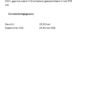
2021 - geproduceerd in Enschede en geassembleerd in het GTB
Lab
Circulariteitsgegevens
Gewicht:
19,35 ton
Opgenomen CO2:
24,91 ton CO2
Hergebruikpotentieel:
0.8
Terugwinningsopties:
Reuse by minor repair
Hergebruikt gewicht:
Hergebruikte CO2:
Aantal elementen:
240
Aantal demontagestappen:
Resterende Technische
95 jaar
Levenscyclus:
Deel deze pagina