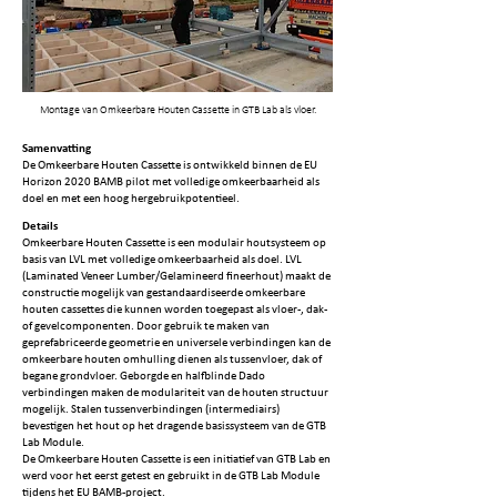
Montage van Omkeerbare Houten Cassette in GTB Lab als vloer.
Samenvatting
De Omkeerbare Houten Cassette is ontwikkeld binnen de EU
Horizon 2020 BAMB pilot met volledige omkeerbaarheid als
doel en met een hoog hergebruikpotentieel.
Details
Omkeerbare Houten Cassette is een modulair houtsysteem op
basis van LVL met volledige omkeerbaarheid als doel. LVL
(Laminated Veneer Lumber/Gelamineerd fineerhout) maakt de
constructie mogelijk van gestandaardiseerde omkeerbare
houten cassettes die kunnen worden toegepast als vloer-, dak-
of gevelcomponenten. Door gebruik te maken van
geprefabriceerde geometrie en universele verbindingen kan de
omkeerbare houten omhulling dienen als tussenvloer, dak of
begane grondvloer. Geborgde en halfblinde Dado
verbindingen maken de modulariteit van de houten structuur
mogelijk. Stalen tussenverbindingen (intermediairs)
bevestigen het hout op het dragende basissysteem van de GTB
Lab Module.
De Omkeerbare Houten Cassette is een initiatief van GTB Lab en
werd voor het eerst getest en gebruikt in de GTB Lab Module
tijdens het EU BAMB-project.