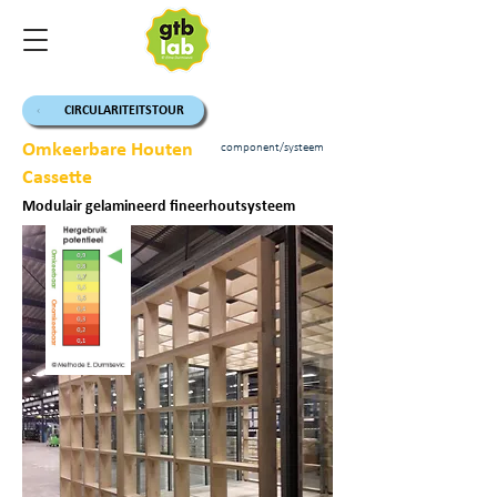
CIRCULARITEITSTOUR
Omkeerbare Houten
component/systeem
Cassette
Modulair gelamineerd fineerhoutsysteem