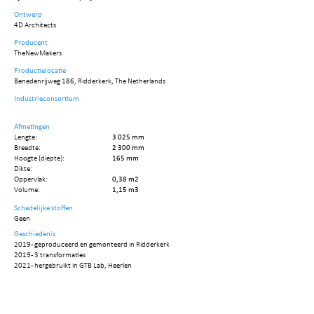
Ontwerp
4D Architects
Producent
TheNewMakers
Productielocatie
Benedenrijweg 186, Ridderkerk, The Netherlands
Industrieconsortium
Afmetingen
Lengte:
3 025 mm
Breedte:
2 300 mm
Hoogte (diepte):
165 mm
Dikte:
Oppervlak:
0,38 m2
Volume:
1,15 m3
Schadelijke stoffen
Geen
Geschiedenis
2019 - geproduceerd en gemonteerd in Ridderkerk
2019 - 3 transformaties
2021 - hergebruikt in GTB Lab, Heerlen
Circulariteitsgegevens