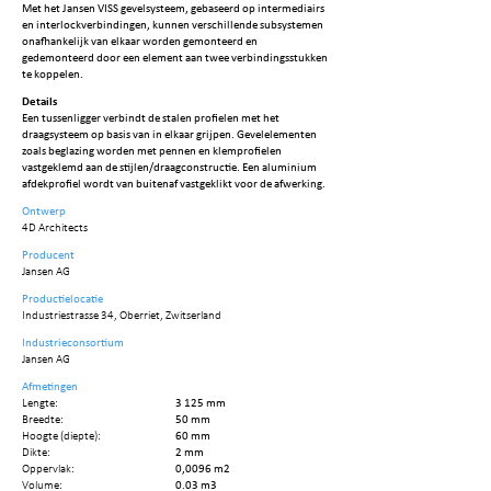
Met het Jansen VISS gevelsysteem, gebaseerd op intermediairs
en interlockverbindingen, kunnen verschillende subsystemen
onafhankelijk van elkaar worden gemonteerd en
gedemonteerd door een element aan twee verbindingsstukken
te koppelen.
Details
Een tussenligger verbindt de stalen profielen met het
draagsysteem op basis van in elkaar grijpen. Gevelelementen
zoals beglazing worden met pennen en klemprofielen
vastgeklemd aan de stijlen/draagconstructie. Een aluminium
afdekprofiel wordt van buitenaf vastgeklikt voor de afwerking.
Ontwerp
4D Architects
Producent
Jansen AG
Productielocatie
Industriestrasse 34, Oberriet, Zwitserland
Industrieconsortium
Jansen AG
Afmetingen
Lengte:
3 125 mm
Breedte:
50 mm
Hoogte (diepte):
60 mm
Dikte:
2 mm
Oppervlak:
0,0096 m2
Volume:
0.03 m3