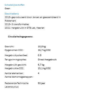
Schadelijke stoffen
Geen
Geschiedenis
2019 - geproduceerd door Jansen en geassembleerd in
Ridderkerk
2019 - 3 transformaties
2021 - hergebruikt in GTB Lab, Heerlen
Circulariteitsgegevens
Gewicht:
10,8 kg
Opgenomen CO2:
16,7 kg CO2
Hergebruikpotentieel:
0.9
Terugwinningsopties:
Direct hergebruik
Hergebruikt gewicht:
9,7 kg
Hergebruikte CO2:
15,1 kg CO2
Aantal elementen:
4
Aantal demontagestappen:
Resterende Technische
93 jaar
Levenscyclus: