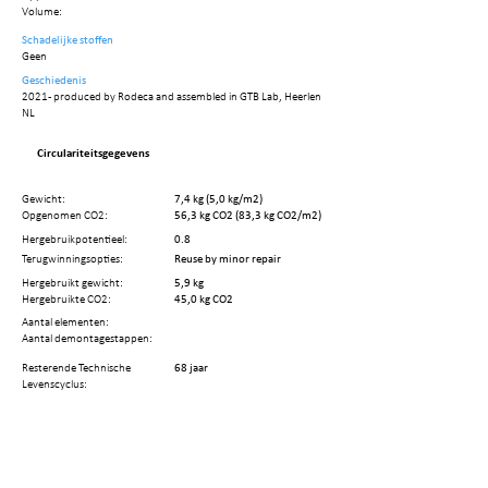
Volume:
Schadelijke stoffen
Geen
Geschiedenis
2021 - produced by Rodeca and assembled in GTB Lab, Heerlen
NL
Circulariteitsgegevens
Gewicht:
7,4 kg (5,0 kg/m2)
Opgenomen CO2:
56,3 kg CO2 (83,3 kg CO2/m2)
Hergebruikpotentieel:
0.8
Terugwinningsopties:
Reuse by minor repair
Hergebruikt gewicht:
5,9 kg
Hergebruikte CO2:
45,0 kg CO2
Aantal elementen:
Aantal demontagestappen:
Resterende Technische
68 jaar
Levenscyclus: