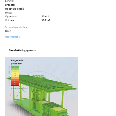
Lengte:
Breedte:
Hoogte (diepte):
Dikte:
Oppervlak:
80 m2
Volume:
326 m3
Schadelijke stoffen
Geen
Geschiedenis
Circulariteitsgegevens