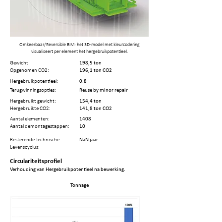
Omkeerbaar/Reversible BIM: het 3D-model met kleurcodering
visualiseert per element het hergebruikpotentieel.
Gewicht:
198,5 ton
Opgenomen CO2:
196,1 ton CO2
Hergebruikpotentieel:
0.8
Terugwinningsopties:
Reuse by minor repair
Hergebruikt gewicht:
154,4 ton
Hergebruikte CO2:
141,8 ton CO2
Aantal elementen:
1408
Aantal demontagestappen:
10
Resterende Technische
NaN jaar
Levenscyclus:
Circulariteitsprofiel
Verhouding van Hergebruikpotentieel na bewerking.
Tonnage