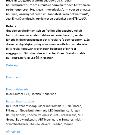
Het GTB Lab-gebouw wordt gebouwd als circulair
bouwlaboratorium om circulaire bouwmethoden te testen en
te demonstreren. Het is een innovatieplatform voor zero-waste
bouwen, waarbij het credo is: Sloopafval is een ontwerpfout",
zegt Elma Durmisevic, oprichter en bedenker van GTB Lab©.
Details
Gebouwen die dynamisch en flexibel zijn opgebouwd uit
herbruikbare materialen hebben een essentiële drijvende
functie in de overgang naar een circulaire (bouw)economie. Ze
dienen als tijdelijke opslag voor waardevolle bouwmaterialen.
Bij circulair bouwen wordt geen baksteen of schroef
weggegooid. Dit is het idee achter het Green Transformable
Building Lab (GTB Lab©) in Heerlen.
Ontwerp
Producent
Productielocatie
In de Cramer 173, Heerlen, Nederland
Industrieconsortium
De Groot Vroomshoop, Kloeckner Metals ODS NL/Jansen,
Pilkington Nederland, Ammanu LED-Intelligence, Jongen
Bouwpartners, Rodeca BV, Adviesbureau Brekelmans, MJB
Groep- Bouwregisseurs, ABT Ingenieurs in Bouwtechniek,
Staatsbosbeheer, TheNewMakers, Bluedec, Moooz
Afmetingen