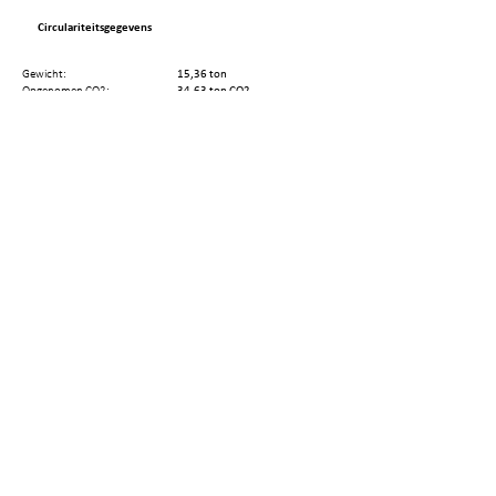
Circulariteitsgegevens
Gewicht:
15,36 ton
Opgenomen CO2:
34,63 ton CO2
Hergebruikpotentieel:
0.7
Terugwinningsopties:
Reuse by minor repair
Hergebruikt gewicht:
9,7 ton
Hergebruikt CO2:
23,7 ton
Aantal elementen:
80
Aantal demontagestappen:
10
Resterende technische
63 jaar
levenscyclus:
Deel deze pagina