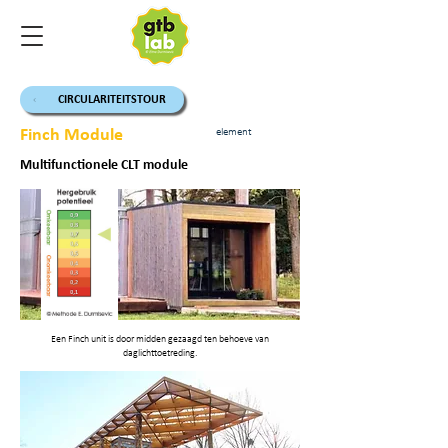
CIRCULARITEITSTOUR
Finch Module
element
Multifunctionele CLT module
Een Finch unit is door midden gezaagd ten behoeve van
daglichttoetreding.