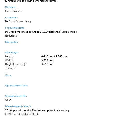
functioneert het als een demonstratieruimte.
Ontwerp
Finch Buildings
Producent
De Groot Vroomshoop
Productielocatie
De Groot Vroomshoop Groep B.V., Zwolsekanaal, Vroomshoop,
Nederland
Materialen
Afmetingen
Length:
4 410 mm + 4 065 mm
Width:
3 553 mm
Height (or depth):
3 697 mm
Thickness:
Vorm
Oppervlakteschade
Schadelijke stoffen
Geen
Materiaalgeschiedenis
2014 - geproduceerd in Enschede en gebruikt als woning
2021 - hergebruikt in GTB Lab