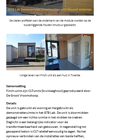
De stalen profielen aan de onderkant van de module worden op de
tussenliggende houten structuur geplaatst.
Vorige leven van Finch unit als een huis in Twente.
Samenvatting
Finch-units zijn CLT-units (kruislaaghout) geproduceerd door
De Groot Vroomshoop.
Details
De unit is gebruikt als woning en hergebruikt als
demonstratieruimte in het GTB Lab. De unit is doormidden
gezaagd om een lichte ruimte in het midden te creëren.
Daglicht is een belangrijke indicator voor de
transformeerbaarheid van gebouwen. In tegenstelling tot
gewapend beton is CLT relatief eenvoudig te zagen. Na het
opnieuw verbinden van de installaties van beide helften,