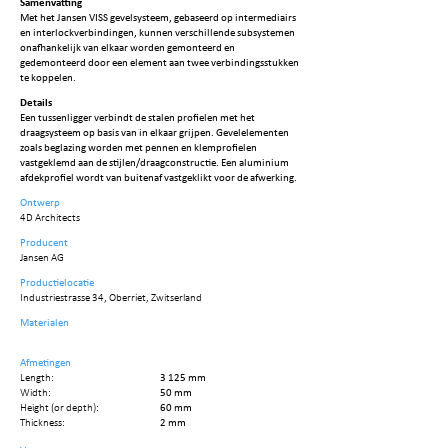
Samenvatting
Met het Jansen VISS gevelsysteem, gebaseerd op intermediairs
en interlockverbindingen, kunnen verschillende subsystemen
onafhankelijk van elkaar worden gemonteerd en
gedemonteerd door een element aan twee verbindingsstukken
te koppelen.
Details
Een tussenligger verbindt de stalen profielen met het
draagsysteem op basis van in elkaar grijpen. Gevelelementen
zoals beglazing worden met pennen en klemprofielen
vastgeklemd aan de stijlen/draagconstructie. Een aluminium
afdekprofiel wordt van buitenaf vastgeklikt voor de afwerking.
Ontwerp
4D Architects
Producent
Jansen AG
Productielocatie
Industriestrasse 34, Oberriet, Zwitserland
Materialen
Afmetingen
Length:
3 125 mm
Width:
50 mm
Height (or depth):
60 mm
Thickness:
2 mm