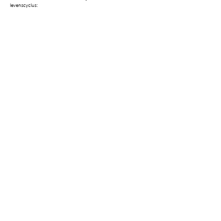
levenscyclus:
Deel deze pagina
Jansen VISS Linea