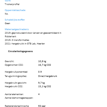
Vorm
T kokerprofiel
Oppervlakteschade
No.
Schadelijke stoffen
Geen
Materiaalgeschiedenis
2019 - geproduceerd door Jansen en geassembleerd in
Ridderkerk
2019 - 3 transformaties
2021 - hergebruikt in GTB Lab, Heerlen
Circulariteitsgegevens
Gewicht:
10,8 kg
Opgenomen CO2:
16,7 kg CO2
Hergebruikpotentieel:
0.9
Terugwinningsopties:
Direct hergebruik
Hergebruikt gewicht:
9,7 kg
Hergebruikt CO2:
15,1 kg CO2
Aantal elementen:
4
Aantal demontagestappen:
Resterende technische
93 jaar