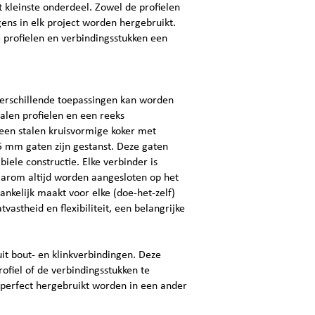
 kleinste onderdeel. Zowel de profielen
ens in elk project worden hergebruikt.
 profielen en verbindingsstukken een
 verschillende toepassingen kan worden
talen profielen en een reeks
s een stalen kruisvormige koker met
 mm gaten zijn gestanst. Deze gaten
iele constructie. Elke verbinder is
arom altijd worden aangesloten op het
ankelijk maakt voor elke (doe-het-zelf)
astheid en flexibiliteit, een belangrijke
it bout- en klinkverbindingen. Deze
fiel of de verbindingsstukken te
perfect hergebruikt worden in een ander