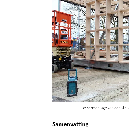
3e hermontage van een Skell
Samenvatting