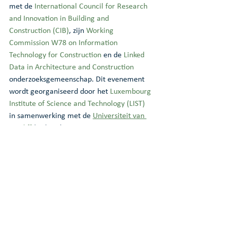
met de 
International Council for Research 
and Innovation in Building and 
Construction (CIB)
, zijn 
Working 
Commission W78 on Information 
Technology for Construction
 en de 
Linked 
Data in Architecture and Construction
onderzoeksgemeenschap. Dit evenement 
wordt georganiseerd door het 
Luxembourg 
Institute of Science and Technology (LIST)
in samenwerking met de 
Universiteit van 
Cardiff
 (UK) en het 
European Construction 
Technology Platform
 (ECTP).
211023 Ontwikkeling van een conceptueel 
digitaal deconstructie platform met 
geïntegreerde Revers
.
Download • 3.44MB