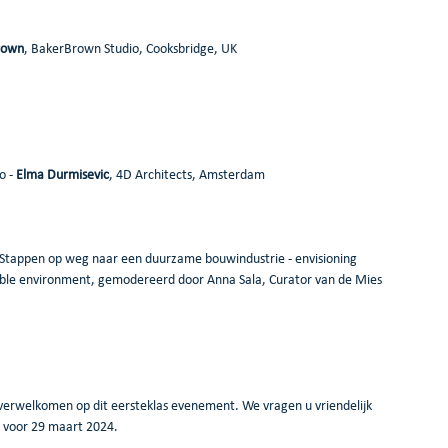
rown
, BakerBrown Studio, Cooksbridge, UK
 - 
Elma Durmisevic
, 4D Architects, Amsterdam
 Stappen op weg naar een duurzame bouwindustrie - envisioning 
nable environment, gemodereerd door Anna Sala, Curator van de Mies 
 verwelkomen op dit eersteklas evenement. We vragen u vriendelijk 
r voor 29 maart 2024.