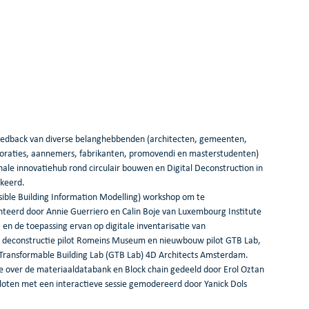
feedback van diverse belanghebbenden (architecten, gemeenten, 
poraties, aannemers, fabrikanten, promovendi en masterstudenten) 
le innovatiehub rond circulair bouwen en Digital Deconstruction in 
keerd.
ible Building Information Modelling) workshop om te 
eerd door Annie Guerriero en Calin Boje van Luxembourg Institute 
en de toepassing ervan op digitale inventarisatie van 
n deconstructie pilot Romeins Museum en nieuwbouw pilot GTB Lab, 
ransformable Building Lab (GTB Lab) 4D Architects Amsterdam. 
 over de materiaaldatabank en Block chain gedeeld door Erol Oztan 
oten met een interactieve sessie gemodereerd door Yanick Dols 