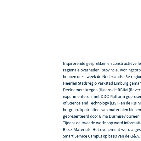
Inspirerende gesprekken en constructieve 
regionale overheden, provincie, woningcor
hebben deze week de Nederlandse 3e regiona
Heerlen Stadsregio Parkstad Limburg gemar
Deelnemers kregen (tijdens de RBIM (Revers
experimenteren met DDC Platform gepresent
of Science and Technology (LIST) en de RBIM 
hergebruikpotentieel van materialen binne
gepresenteerd door Elma DurmisevicGreen T
Tijdens de tweede workshop werd informatie
Block Materials. Het evenement werd afgesl
Smart Service Campus op basis van de Q&A.