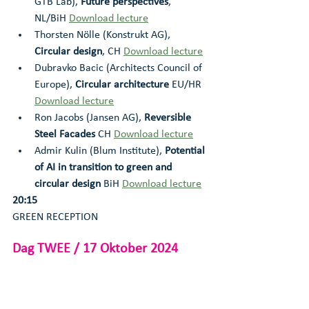
GTB Lab), 
Future perspectives
, 
NL/BiH 
Download lecture
Thorsten Nölle (Konstrukt AG), 
Circular design
, CH 
Download lecture
Dubravko Bacic (Architects Council of 
Europe), 
Circular architecture
 EU/HR 
Download lecture
Ron Jacobs (Jansen AG), 
Reversible 
Steel Facades
 CH 
Download lecture
Admir Kulin (Blum Institute), 
Potential 
of AI in transition to green and 
circular design
 BiH 
Download lecture
20:15
GREEN RECEPTION
Dag TWEE / 17 Oktober 2024
09:00-16:00
Green Design Workshops
10:00-14:00