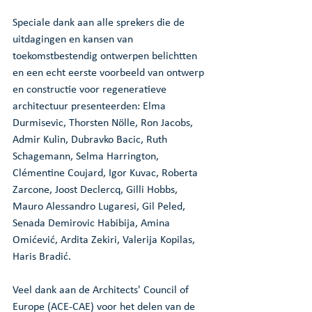
Speciale dank aan alle sprekers die de 
uitdagingen en kansen van 
toekomstbestendig ontwerpen belichtten 
en een echt eerste voorbeeld van ontwerp 
en constructie voor regeneratieve 
architectuur presenteerden: Elma 
Durmisevic, Thorsten Nölle, Ron Jacobs, 
Admir Kulin, Dubravko Bacic, Ruth 
Schagemann, Selma Harrington, 
Clémentine Coujard, Igor Kuvac, Roberta 
Zarcone, Joost Declercq, Gilli Hobbs, 
Mauro Alessandro Lugaresi, Gil Peled, 
Senada Demirovic Habibija, Amina 
Omićević, Ardita Zekiri, Valerija Kopilas, 
Haris Bradić.
Veel dank aan de Architects' Council of 
Europe (ACE-CAE) voor het delen van de 