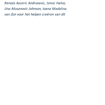
Renata Asceric Androsevic, Ismar Halvo, 
Una Musanovic Johnson, Ioana Madalina 
van Zon voor het helpen creëren van dit 
platform voor toekomstige discussies in de 
regio.
Programma
Flexibel monument van de toekomst
 is de 
definitie van circulair bouwen die Elma 
Durmisevic gaf tijdens het slotevenement 
van het Europese Building as Material 
Banks (BAMB) project in Brussel. Het 
benadrukt de noodzaak van zorgvuldige 
integratie van sociaal-culturele, 
ruimtelijke en technische aspecten van een 
nieuwe generatie circulaire omkeerbare 
gebouwen. Historische en culturele 
erfgoedgebouwen kunnen helpen licht te 