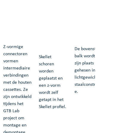
Z-vormige 
De bovenste 
connectoren 
balk wordt op 
Skellet 
vormen 
zijn plaats 
schoren 
intermediaire 
gehesen in de 
worden 
verbindingen 
lichtgewicht 
geplaatst en 
met de houten 
staalconstructi
een z-vorm 
cassettes. Ze 
e.
wordt zelf 
zijn ontwikkeld 
getapt in het 
tijdens het 
Skellet profiel.
GTB Lab 
project om 
montage en 
demontage 