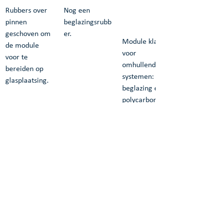
Rubbers over 
Nog een 
pinnen 
beglazingsrubb
geschoven om 
er.
Module klaar 
de module 
voor 
voor te 
omhullende 
bereiden op 
systemen: 
glasplaatsing.
beglazing en 
polycarbonaat 
dakbedekking 
en gevel.