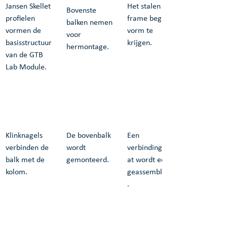
Jansen Skellet 
Het stalen 
Bovenste 
profielen 
frame begint 
balken nemen 
vormen de 
vorm te 
voor 
basisstructuur 
krijgen.
hermontage.
van de GTB 
Lab Module.
Klinknagels 
De bovenbalk 
Een 
verbinden de 
wordt 
verbindingspla
balk met de 
gemonteerd.
at wordt eerst 
kolom.
geassembleerd
.