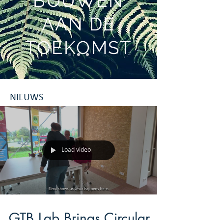
BOUWEN
AAN DE
TOEKOMST
NIEUWS
Load video
GTB Lab Brings Circular,