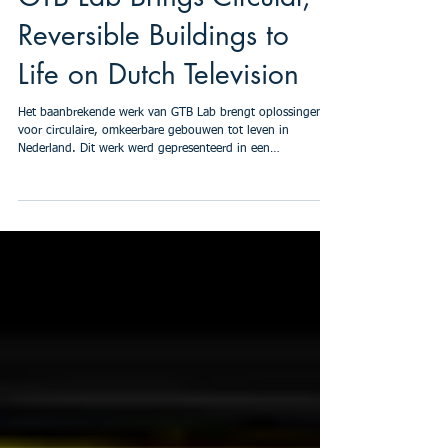
Reversible Buildings to
Life on Dutch Television
Het baanbrekende werk van GTB Lab brengt oplossingen
voor circulaire, omkeerbare gebouwen tot leven in
Nederland. Dit werk werd gepresenteerd in een
televisieserie over duurzame gebouwen en ‘Building the
Future’, die werd uitgezonden op de Nederlandse televisie.
Stel je een plek voor waar dingen voortdurend veranderen
zonder dat er iets wordt vernietigd of verspild. Op deze
plek wordt “afval gezien als een ontwerpfout” (Elma
Durmisevic, oprichter van GTB Lab). Deze ruimte is