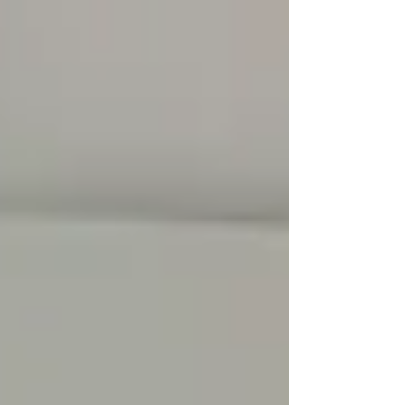
lighthouse-project, samen met de nieuwste
onderzoeksresultaten en digitale tools die bijdragen aan de
transitie naar circulair ontwerpen en bouwen. Tijdens het
event werd de recent gerealiseerde GTB Lab-woning
gepresenteerd: een volledig elektrische, fl